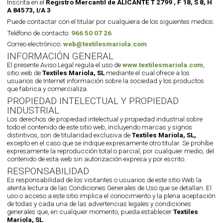
Inscrita en el
Registro Mercantil de ALICANTE T 2799 , F 18, S 8, H
A 84573, I/A 3
Puede contactar con el titular por cualquiera de los siguientes medios:
Teléfono de contacto:
966 50 07 26
Correo electrónico:
web@textilesmariola.com
INFORMACIÓN GENERAL
El presente Aviso Legal regula el uso de
www.textilesmariola.com
,
sitio web de
Textiles Mariola, SL
mediante el cual ofrece a los
usuarios de Internet información sobre la sociedad y los productos
que fabrica y comercializa.
PROPIEDAD INTELECTUAL Y PROPIEDAD
INDUSTRIAL
Los derechos de propiedad intelectual y propiedad industrial sobre
todo el contenido de este sitio web, incluyendo marcas y signos
distintivos, son de titularidad exclusiva de
Textiles Mariola, SL,
excepto en el caso que se indique expresamente otro titular. Se prohíbe
expresamente la reproducción total o parcial, por cualquier medio, del
contenido de esta web sin autorización expresa y por escrito.
RESPONSABILIDAD
Es responsabilidad de los visitantes o usuarios de este sitio Web la
atenta lectura de las Condiciones Generales de Uso que se detallan. El
uso o acceso a este sitio implica el conocimiento y la plena aceptación
de todas y cada una de las advertencias legales y condiciones
generales que, en cualquier momento, pueda establecer
Textiles
Mariola, SL
.