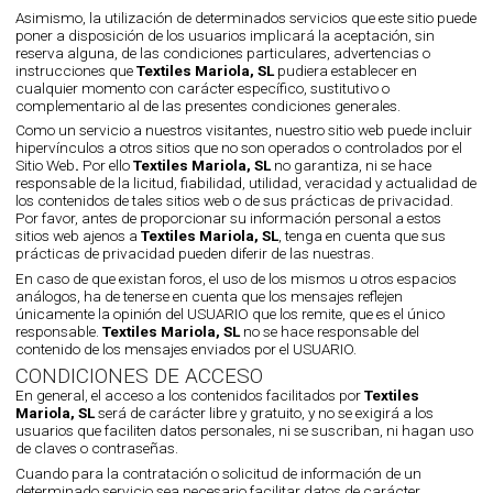
Asimismo, la utilización de determinados servicios que este sitio puede
poner a disposición de los usuarios implicará la aceptación, sin
reserva alguna, de las condiciones particulares, advertencias o
instrucciones que
Textiles Mariola, SL
pudiera establecer en
cualquier momento con carácter específico, sustitutivo o
complementario al de las presentes condiciones generales.
Como un servicio a nuestros visitantes, nuestro sitio web puede incluir
hipervínculos a otros sitios que no son operados o controlados por el
Sitio Web
.
Por ello
Textiles Mariola, SL
no garantiza, ni se hace
responsable de la licitud, fiabilidad, utilidad, veracidad y actualidad de
los contenidos de tales sitios web o de sus prácticas de privacidad.
Por favor, antes de proporcionar su información personal a estos
sitios web ajenos a
Textiles Mariola, SL
, tenga en cuenta que sus
prácticas de privacidad pueden diferir de las nuestras.
En caso de que existan foros, el uso de los mismos u otros espacios
análogos, ha de tenerse en cuenta que los mensajes reflejen
únicamente la opinión del USUARIO que los remite, que es el único
responsable.
Textiles Mariola, SL
no se hace responsable del
contenido de los mensajes enviados por el USUARIO.
CONDICIONES DE ACCESO
En general, el acceso a los contenidos facilitados por
Textiles
Mariola, SL
será de carácter libre y gratuito, y no se exigirá a los
usuarios que faciliten datos personales, ni se suscriban, ni hagan uso
de claves o contraseñas.
Cuando para la contratación o solicitud de información de un
determinado servicio sea necesario facilitar datos de carácter