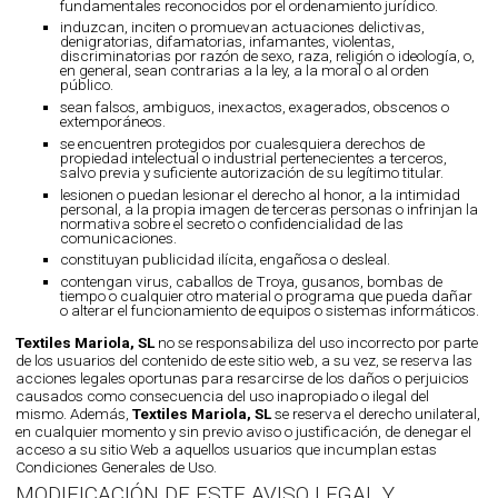
fundamentales reconocidos por el ordenamiento jurídico.
induzcan, inciten o promuevan actuaciones delictivas,
denigratorias, difamatorias, infamantes, violentas,
discriminatorias por razón de sexo, raza, religión o ideología, o,
en general, sean contrarias a la ley, a la moral o al orden
público.
sean falsos, ambiguos, inexactos, exagerados, obscenos o
extemporáneos.
se encuentren protegidos por cualesquiera derechos de
propiedad intelectual o industrial pertenecientes a terceros,
salvo previa y suficiente autorización de su legítimo titular.
lesionen o puedan lesionar el derecho al honor, a la intimidad
personal, a la propia imagen de terceras personas o infrinjan la
normativa sobre el secreto o confidencialidad de las
comunicaciones.
constituyan publicidad ilícita, engañosa o desleal.
contengan virus, caballos de Troya, gusanos, bombas de
tiempo o cualquier otro material o programa que pueda dañar
o alterar el funcionamiento de equipos o sistemas informáticos.
Textiles Mariola, SL
no se responsabiliza del uso incorrecto por parte
de los usuarios del contenido de este sitio web, a su vez, se reserva las
acciones legales oportunas para resarcirse de los daños o perjuicios
causados como consecuencia del uso inapropiado o ilegal del
mismo. Además,
Textiles Mariola, SL
se reserva el derecho unilateral,
en cualquier momento y sin previo aviso o justificación, de denegar el
acceso a su sitio Web a aquellos usuarios que incumplan estas
Condiciones Generales de Uso.
MODIFICACIÓN DE ESTE AVISO LEGAL Y