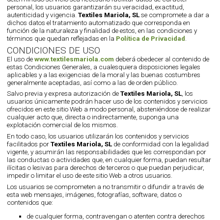
personal, los usuarios garantizarán su veracidad, exactitud,
autenticidad y vigencia.
Textiles Mariola, SL
se compromete a dar a
dichos datos el tratamiento automatizado que corresponda en
función de la naturaleza y finalidad de estos, en las condiciones y
términos que quedan reflejadas en la
Política de Privacidad
.
CONDICIONES DE USO
El uso de
www.textilesmariola.com
deberá obedecer al contenido de
estas Condiciones Generales, a cualesquiera disposiciones legales
aplicables y a las exigencias de la moral y las buenas costumbres
generalmente aceptadas, así como a las de orden público.
Salvo previa y expresa autorización de
Textiles Mariola, SL
, los
usuarios únicamente podrán hacer uso de los contenidos y servicios
ofrecidos en este sitio Web a modo personal, absteniéndose de realizar
cualquier acto que, directa o indirectamente, suponga una
explotación comercial de los mismos.
En todo caso, los usuarios utilizarán los contenidos y servicios
facilitados por
Textiles Mariola, SL
de conformidad con la legalidad
vigente, y asumirán las responsabilidades que les correspondan por
las conductas o actividades que, en cualquier forma, puedan resultar
ilícitas o lesivas para derechos de terceros o que puedan perjudicar,
impedir o limitar el uso de este sitio Web a otros usuarios.
Los usuarios se comprometen a no transmitir o difundir a través de
esta web mensajes, imágenes, fotografías, software, datos o
contenidos que:
de cualquier forma, contravengan o atenten contra derechos